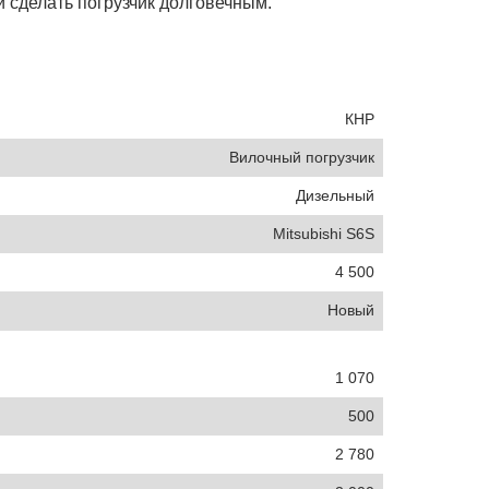
 сделать погрузчик долговечным.
КНР
Вилочный погрузчик
Дизельный
Mitsubishi S6S
4 500
Новый
1 070
500
2 780